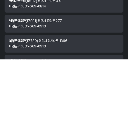
평택아트센터
(18017) 평택시 고덕로 310
대관문의 : 031-669-0814
남부문예회관
(17901) 평택시 중앙로 277
대관문의 : 031-669-0913
북부문예회관
(17730) 평택시 경기대로 1366
대관문의 : 031-669-0913
서부문예회관
(17816) 평택시 안중읍 서동대로 1531
대관문의 : 031-669-0913
안정리예술인광장
(17982) 경기도 평택시 팽성읍 안정쇼핑로 11
대관문의 : 070-8874-3037
한국소리터
(17972) 평택시 현덕면 평택호길 147
대관문의 : 031-683-3981
시립예술단
(17962) 평택시 평택항만길 73
대표번호 : 031-683-3891