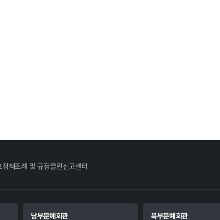
호정책
조례 및 규정
클린신고센터
남부문예회관
북부문예회관