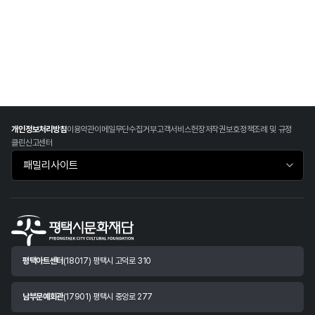
개인정보처리방침
이용약관
이메일무단수집거부
고객서비스헌장
저작권보호정책
조례 및 규정
클린신고센터
패밀리사이트 바로가기
평택아트센터
(18017) 평택시 고덕로 310
남부문예회관
(17901) 평택시 중앙로 277