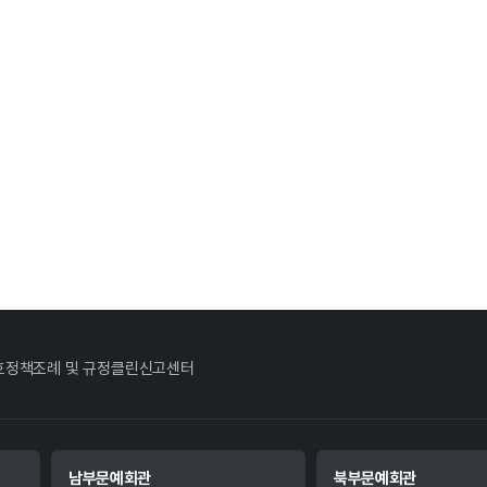
호정책
조례 및 규정
클린신고센터
남부문예회관
북부문예회관