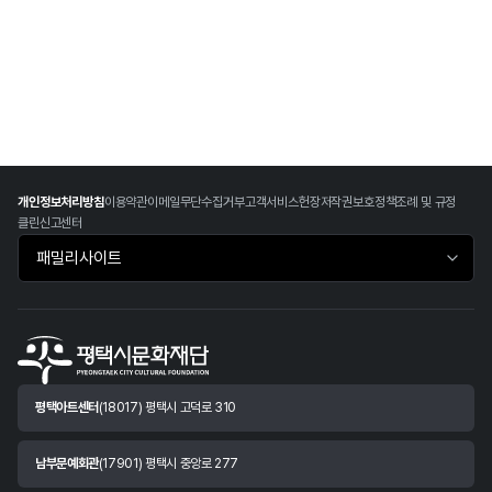
개인정보처리방침
이용약관
이메일무단수집거부
고객서비스헌장
저작권보호정책
조례 및 규정
클린신고센터
패밀리사이트 바로가기
평택아트센터
(18017) 평택시 고덕로 310
남부문예회관
(17901) 평택시 중앙로 277