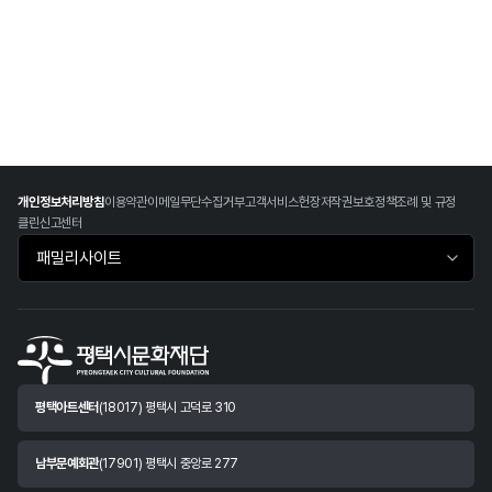
개인정보처리방침
이용약관
이메일무단수집거부
고객서비스헌장
저작권보호정책
조례 및 규정
클린신고센터
패밀리사이트 바로가기
평택아트센터
(18017) 평택시 고덕로 310
남부문예회관
(17901) 평택시 중앙로 277