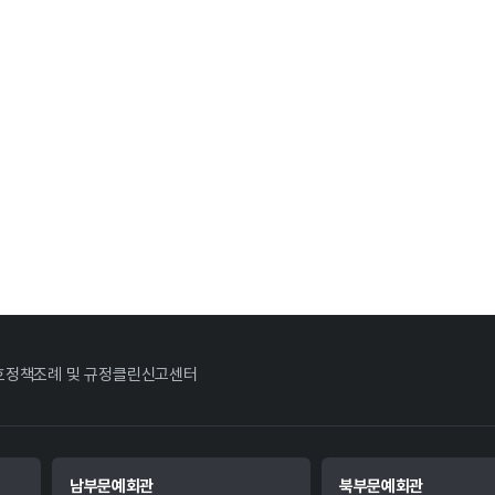
호정책
조례 및 규정
클린신고센터
남부문예회관
북부문예회관