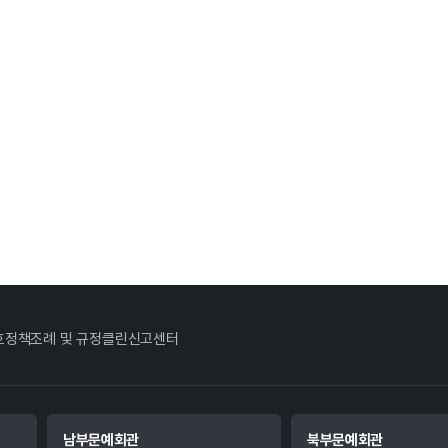
호정책
조례 및 규정
클린신고센터
남부문예회관
북부문예회관