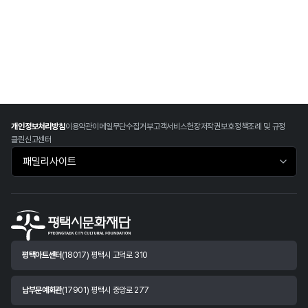
개인정보처리방침
이용약관
이메일무단수집거부
고객서비스헌장
저작권보호정책
조례 및 규정
클린신고센터
패밀리사이트 바로가기
평택아트센터
(18017) 평택시 고덕로 310
남부문예회관
(17901) 평택시 중앙로 277