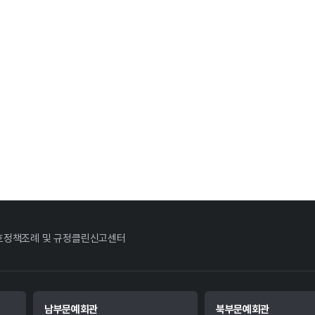
호정책
조례 및 규정
클린신고센터
남부문예회관
북부문예회관