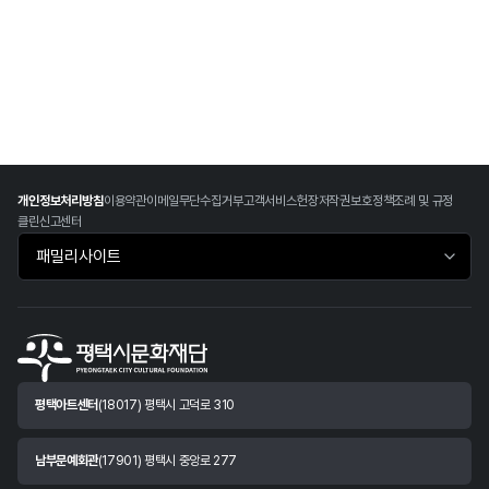
개인정보처리방침
이용약관
이메일무단수집거부
고객서비스헌장
저작권보호정책
조례 및 규정
클린신고센터
패밀리사이트 바로가기
평택아트센터
(18017) 평택시 고덕로 310
남부문예회관
(17901) 평택시 중앙로 277