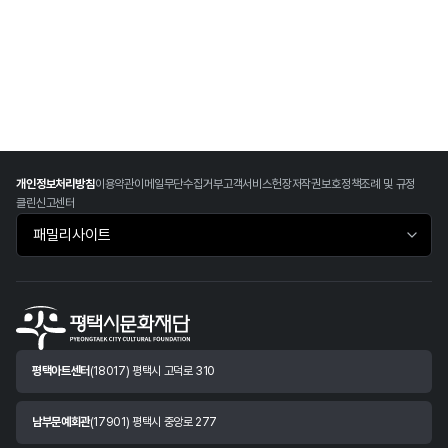
개인정보처리방침
이용약관
이메일무단수집거부
고객서비스헌장
저작권보호정책
조례 및 규정
클린신고센터
패밀리사이트 바로가기
평택아트센터
(18017) 평택시 고덕로 310
남부문예회관
(17901) 평택시 중앙로 277