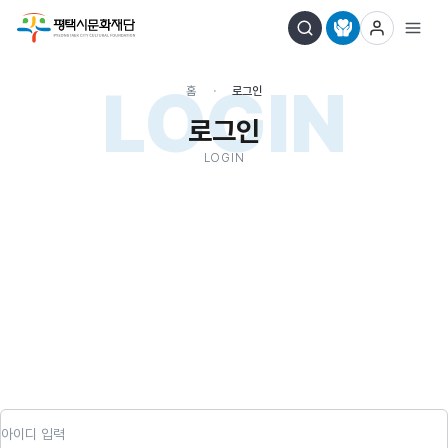
LOGIN
홈
로그인
로그인
LOGIN
아이디