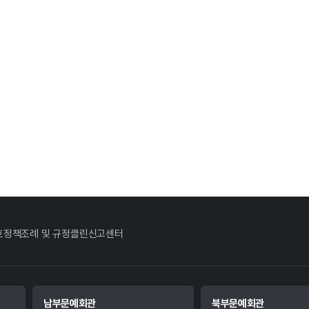
호정책
조례 및 규정
클린신고센터
남부문예회관
북부문예회관