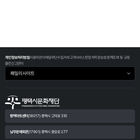
개인정보처리방침
이용약관
이메일무단수집거부
고객서비스헌장
저작권보호정책
조례 및 규정
클린신고센터
패밀리사이트 바로가기
평택아트센터
(18017) 평택시 고덕로 310
남부문예회관
(17901) 평택시 중앙로 277