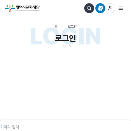
LOGIN
홈
로그인
로그인
LOGIN
아이디