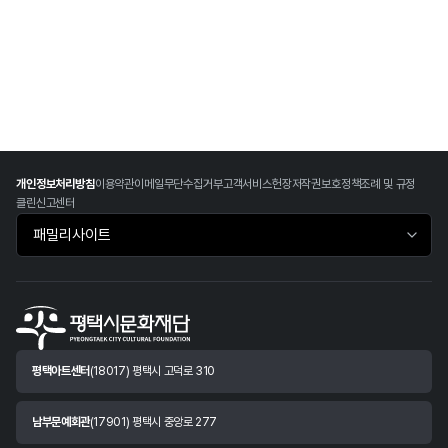
개인정보처리방침
이용약관
이메일무단수집거부
고객서비스헌장
저작권보호정책
조례 및 규정
클린신고센터
패밀리사이트 바로가기
평택아트센터
(18017) 평택시 고덕로 310
남부문예회관
(17901) 평택시 중앙로 277