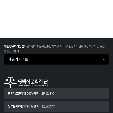
개인정보처리방침
이용약관
이메일무단수집거부
고객서비스헌장
저작권보호정책
조례 및 규정
클린신고센터
패밀리사이트 바로가기
평택아트센터
(18017) 평택시 고덕로 310
남부문예회관
(17901) 평택시 중앙로 277