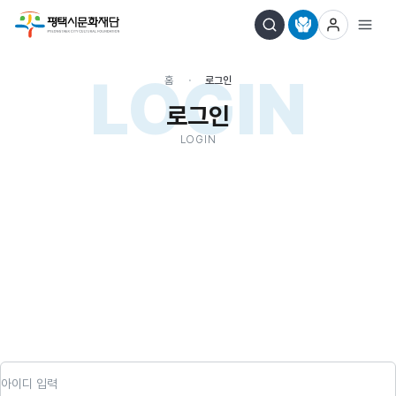
LOGIN
홈
로그인
로그인
LOGIN
아이디