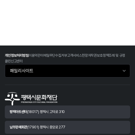
개인정보처리방침
이용약관
이메일무단수집거부
고객서비스헌장
저작권보호정책
조례 및 규정
클린신고센터
패밀리사이트 바로가기
평택아트센터
(18017) 평택시 고덕로 310
남부문예회관
(17901) 평택시 중앙로 277