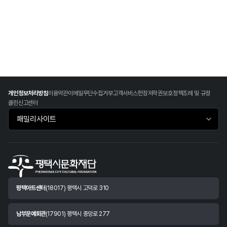
개인정보처리방침
이용약관
이메일무단수집거부
고객서비스헌장
저작권보호정책
조례 및 규정
클린신고센터
패밀리사이트 바로가기
평택아트센터
(18017) 평택시 고덕로 310
남부문예회관
(17901) 평택시 중앙로 277