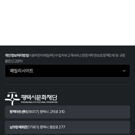
개인정보처리방침
이용약관
이메일무단수집거부
고객서비스헌장
저작권보호정책
조례 및 규정
클린신고센터
패밀리사이트 바로가기
평택아트센터
(18017) 평택시 고덕로 310
남부문예회관
(17901) 평택시 중앙로 277