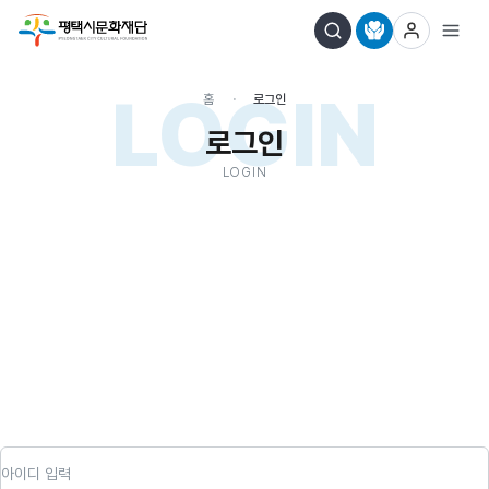
LOGIN
홈
로그인
로그인
LOGIN
아이디