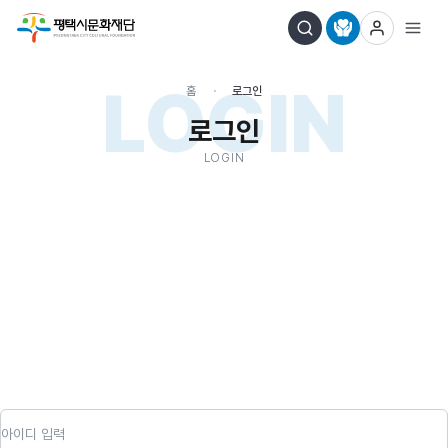
LOGIN
홈
로그인
로그인
LOGIN
아이디