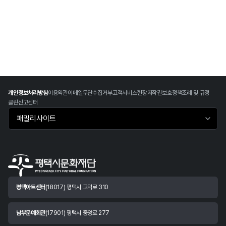
개인정보처리방침
이용약관
이메일무단수집거부
고객서비스헌장
저작권보호정책
조례 및 규정
클린신고센터
패밀리사이트 바로가기
평택아트센터
(18017) 평택시 고덕로 310
남부문예회관
(17901) 평택시 중앙로 277