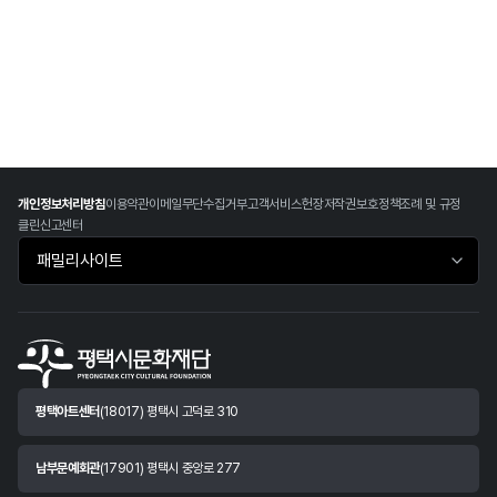
개인정보처리방침
이용약관
이메일무단수집거부
고객서비스헌장
저작권보호정책
조례 및 규정
클린신고센터
패밀리사이트 바로가기
평택아트센터
(18017) 평택시 고덕로 310
남부문예회관
(17901) 평택시 중앙로 277