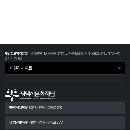
개인정보처리방침
이용약관
이메일무단수집거부
고객서비스헌장
저작권보호정책
조례 및 규정
클린신고센터
패밀리사이트 바로가기
평택아트센터
(18017) 평택시 고덕로 310
남부문예회관
(17901) 평택시 중앙로 277