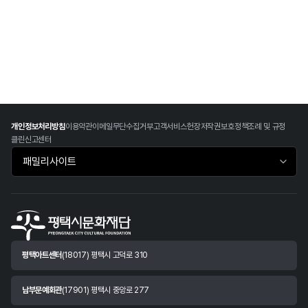
개인정보처리방침
이용약관
이메일무단수집거부
고객서비스헌장
저작권보호정책
조례 및 규정
클린신고센터
패밀리사이트 바로가기
평택아트센터
(18017) 평택시 고덕로 310
남부문예회관
(17901) 평택시 중앙로 277