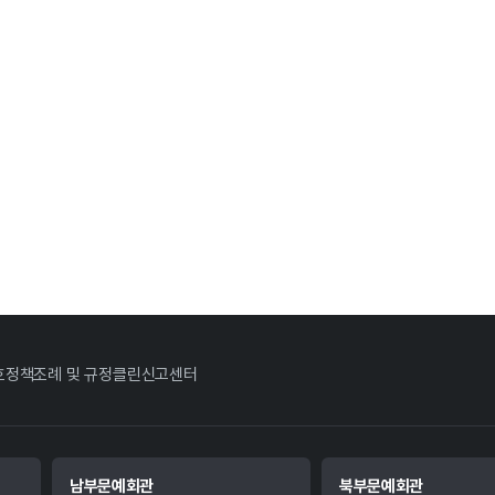
호정책
조례 및 규정
클린신고센터
남부문예회관
북부문예회관