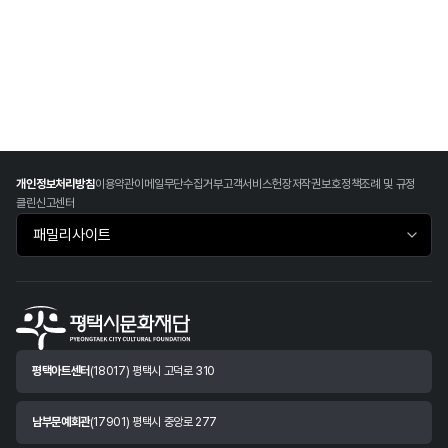
개인정보처리방침
이용약관
이메일무단수집거부
고객서비스헌장
저작권보호정책
조례 및 규정
클린신고센터
패밀리사이트 바로가기
평택아트센터
(18017) 평택시 고덕로 310
남부문예회관
(17901) 평택시 중앙로 277