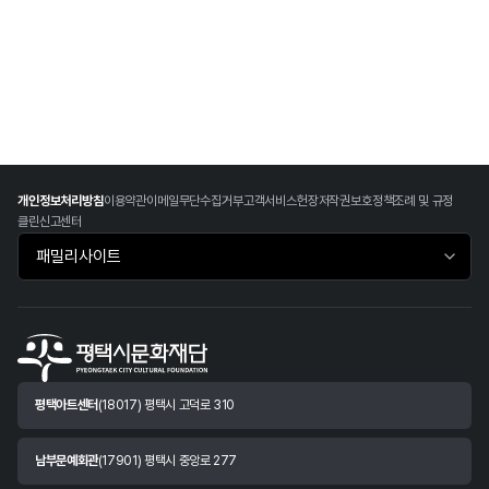
개인정보처리방침
이용약관
이메일무단수집거부
고객서비스헌장
저작권보호정책
조례 및 규정
클린신고센터
패밀리사이트 바로가기
평택아트센터
(18017) 평택시 고덕로 310
남부문예회관
(17901) 평택시 중앙로 277