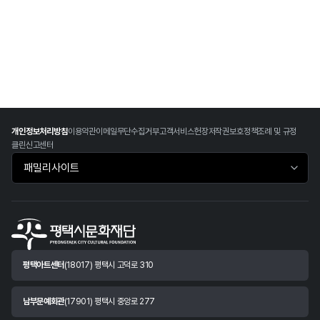
개인정보처리방침
이용약관
이메일무단수집거부
고객서비스헌장
저작권보호정책
조례 및 규정
클린신고센터
패밀리사이트 바로가기
평택아트센터
(18017) 평택시 고덕로 310
남부문예회관
(17901) 평택시 중앙로 277