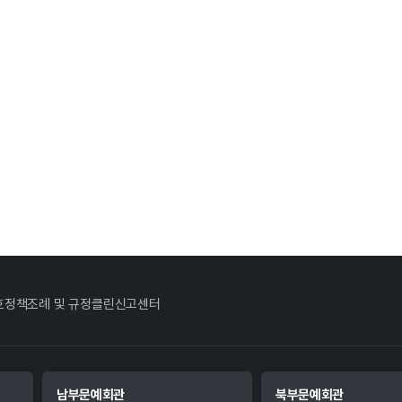
호정책
조례 및 규정
클린신고센터
남부문예회관
북부문예회관