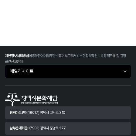
개인정보처리방침
이용약관
이메일무단수집거부
고객서비스헌장
저작권보호정책
조례 및 규정
클린신고센터
패밀리사이트 바로가기
평택아트센터
(18017) 평택시 고덕로 310
남부문예회관
(17901) 평택시 중앙로 277