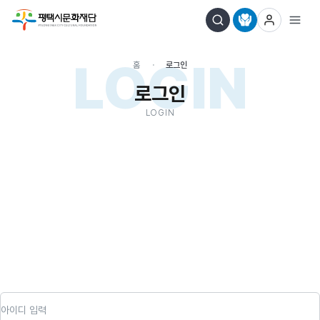
LOGIN
홈
로그인
로그인
LOGIN
아이디