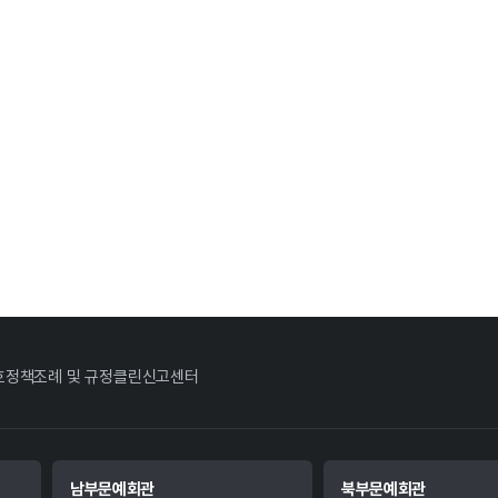
호정책
조례 및 규정
클린신고센터
남부문예회관
북부문예회관