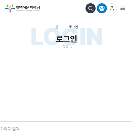
LOGIN
홈
로그인
로그인
LOGIN
아이디