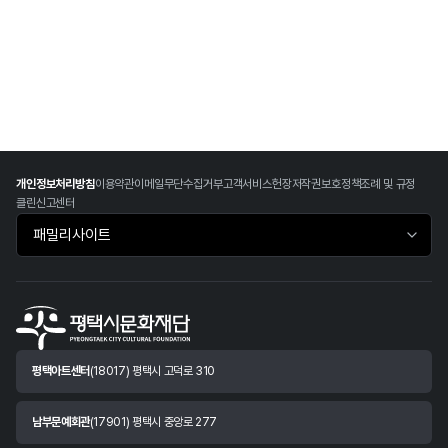
개인정보처리방침
이용약관
이메일무단수집거부
고객서비스헌장
저작권보호정책
조례 및 규정
클린신고센터
패밀리사이트 바로가기
평택아트센터
(18017) 평택시 고덕로 310
남부문예회관
(17901) 평택시 중앙로 277