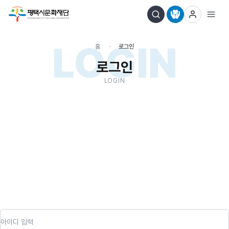
LOGIN
홈
로그인
로그인
LOGIN
아이디