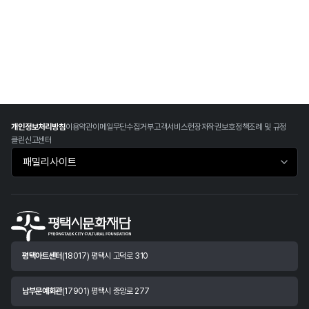
개인정보처리방침
이용약관
이메일무단수집거부
고객서비스헌장
저작권보호정책
조례 및 규정
클린신고센터
패밀리사이트 바로가기
평택아트센터
(18017) 평택시 고덕로 310
남부문예회관
(17901) 평택시 중앙로 277