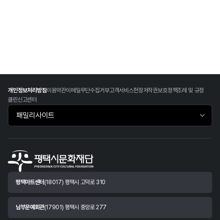
개인정보처리방침
이용약관
이메일무단수집거부
고객서비스헌장
저작권보호정책
조례 및 규정
클린신고센터
패밀리사이트 바로가기
평택아트센터
(18017) 평택시 고덕로 310
남부문예회관
(17901) 평택시 중앙로 277