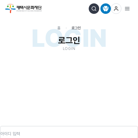
LOGIN
홈
로그인
로그인
LOGIN
아이디