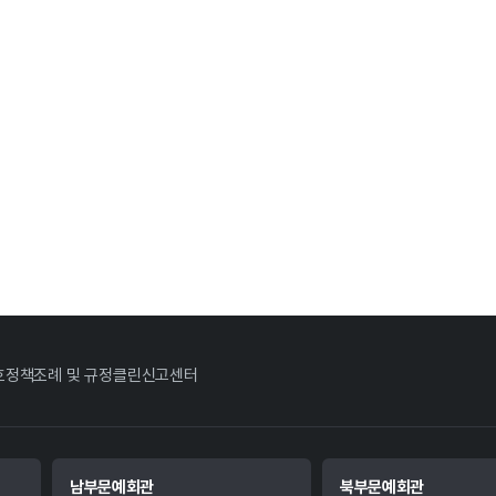
호정책
조례 및 규정
클린신고센터
남부문예회관
북부문예회관