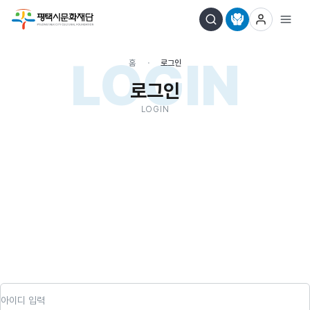
LOGIN
홈
로그인
로그인
LOGIN
아이디