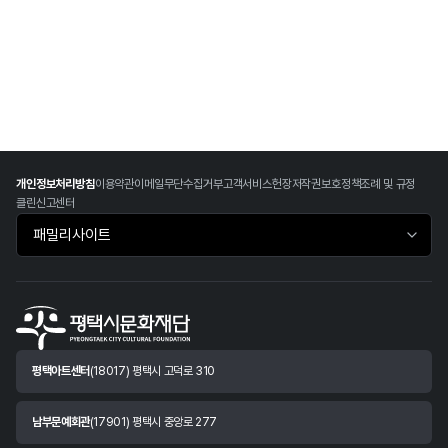
개인정보처리방침
이용약관
이메일무단수집거부
고객서비스헌장
저작권보호정책
조례 및 규정
클린신고센터
패밀리사이트 바로가기
평택아트센터
(18017) 평택시 고덕로 310
남부문예회관
(17901) 평택시 중앙로 277