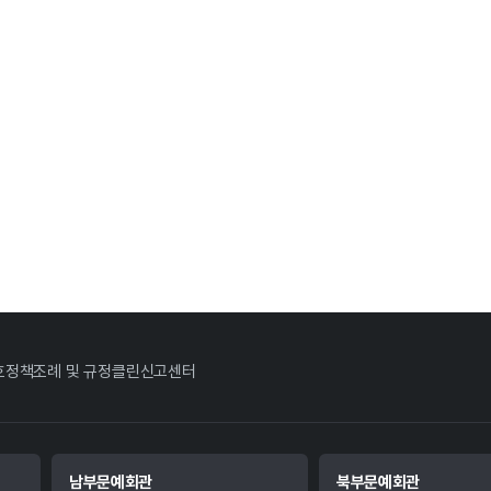
호정책
조례 및 규정
클린신고센터
남부문예회관
북부문예회관