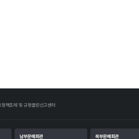
호정책
조례 및 규정
클린신고센터
남부문예회관
북부문예회관