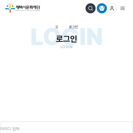
LOGIN
홈
로그인
로그인
LOGIN
아이디