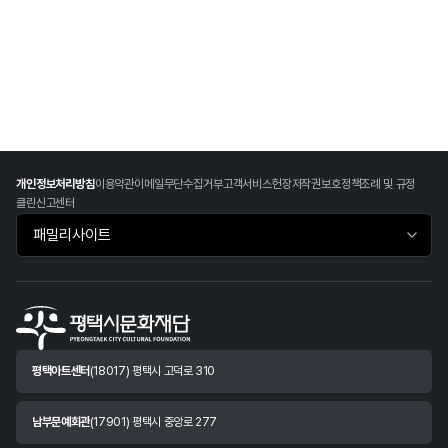
개인정보처리방침
이용약관
이메일무단수집거부
고객서비스헌장
저작권보호정책
조례 및 규정
클린신고센터
패밀리사이트 바로가기
평택아트센터
(18017) 평택시 고덕로 310
남부문예회관
(17901) 평택시 중앙로 277