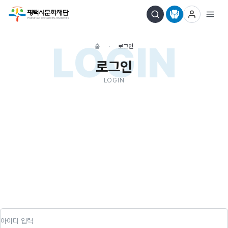
LOGIN
홈
로그인
로그인
LOGIN
아이디