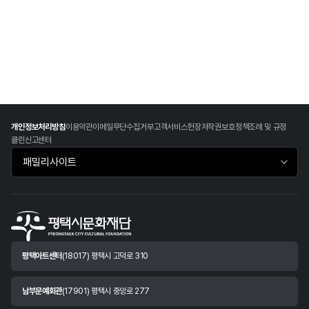
개인정보처리방침
이용약관
이메일무단수집거부
고객서비스헌장
저작권보호정책
조례 및 규정
클린신고센터
패밀리사이트 바로가기
평택아트센터
(18017) 평택시 고덕로 310
남부문예회관
(17901) 평택시 중앙로 277