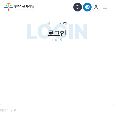
LOGIN
홈
로그인
로그인
LOGIN
아이디