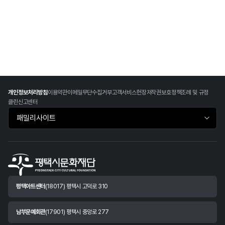
개인정보처리방침
이용약관
이메일무단수집거부
고객서비스헌장
저작권보호정책
조례 및 규정
클린신고센터
패밀리사이트 바로가기
평택아트센터
(18017) 평택시 고덕로 310
남부문예회관
(17901) 평택시 중앙로 277