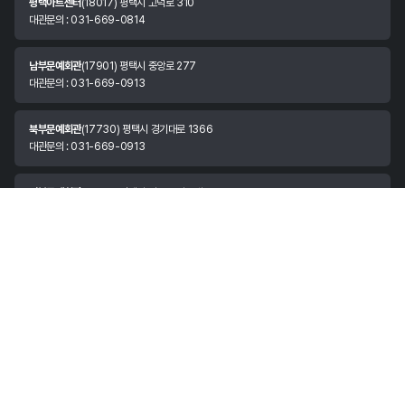
평택아트센터
(18017) 평택시 고덕로 310
대관문의 : 031-669-0814
남부문예회관
(17901) 평택시 중앙로 277
대관문의 : 031-669-0913
북부문예회관
(17730) 평택시 경기대로 1366
대관문의 : 031-669-0913
서부문예회관
(17816) 평택시 안중읍 서동대로 1531
대관문의 : 031-669-0913
안정리예술인광장
(17982) 경기도 평택시 팽성읍 안정쇼핑로 11
대관문의 : 070-8874-3037
한국소리터
(17972) 평택시 현덕면 평택호길 147
대관문의 : 031-683-3981
시립예술단
(17962) 평택시 평택항만길 73
대표번호 : 031-683-3891