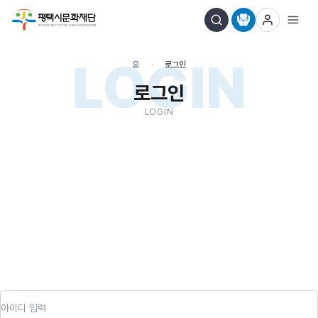
LOGIN
홈
로그인
로그인
LOGIN
아이디