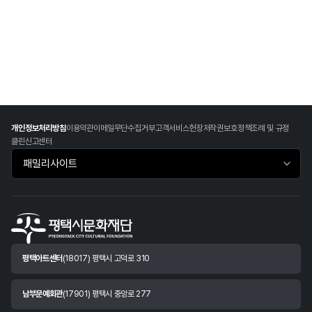
개인정보처리방침
이용약관
이메일무단수집거부
고객서비스헌장
저작권보호정책
조례 및 규정
클린신고센터
패밀리사이트 바로가기
평택아트센터
(18017) 평택시 고덕로 310
남부문예회관
(17901) 평택시 중앙로 277