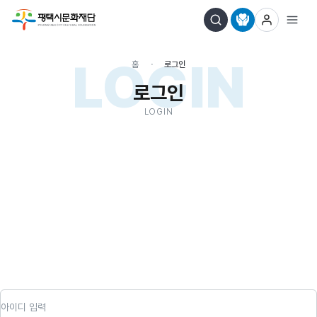
LOGIN
홈
로그인
로그인
LOGIN
아이디