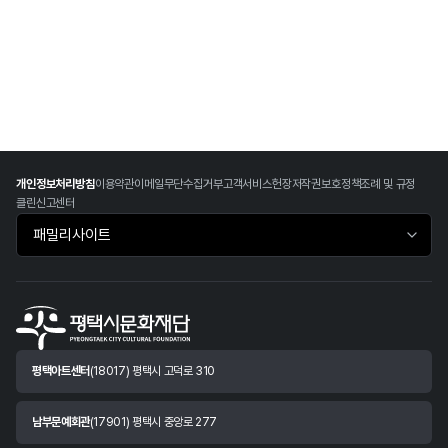
개인정보처리방침
이용약관
이메일무단수집거부
고객서비스헌장
저작권보호정책
조례 및 규정
클린신고센터
패밀리사이트 바로가기
평택아트센터
(18017) 평택시 고덕로 310
남부문예회관
(17901) 평택시 중앙로 277