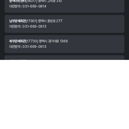
평택아트센터
(18017) 평택시 고덕로 310
대관문의 : 031-669-0814
남부문예회관
(17901) 평택시 중앙로 277
대관문의 : 031-669-0913
북부문예회관
(17730) 평택시 경기대로 1366
대관문의 : 031-669-0913
서부문예회관
(17816) 평택시 안중읍 서동대로 1531
대관문의 : 031-669-0913
안정리예술인광장
(17982) 경기도 평택시 팽성읍 안정쇼핑로 11
대관문의 : 070-8874-3037
한국소리터
(17972) 평택시 현덕면 평택호길 147
대관문의 : 031-683-3981
시립예술단
(17962) 평택시 평택항만길 73
대표번호 : 031-683-3891