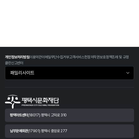
개인정보처리방침
이용약관
이메일무단수집거부
고객서비스헌장
저작권보호정책
조례 및 규정
클린신고센터
패밀리사이트 바로가기
평택아트센터
(18017) 평택시 고덕로 310
남부문예회관
(17901) 평택시 중앙로 277