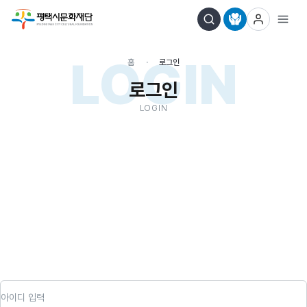
LOGIN
홈
로그인
로그인
LOGIN
아이디