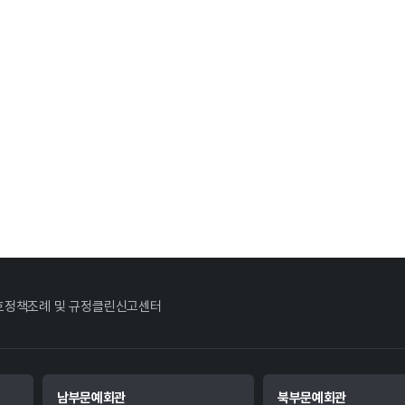
호정책
조례 및 규정
클린신고센터
남부문예회관
북부문예회관