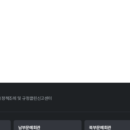
호정책
조례 및 규정
클린신고센터
남부문예회관
북부문예회관