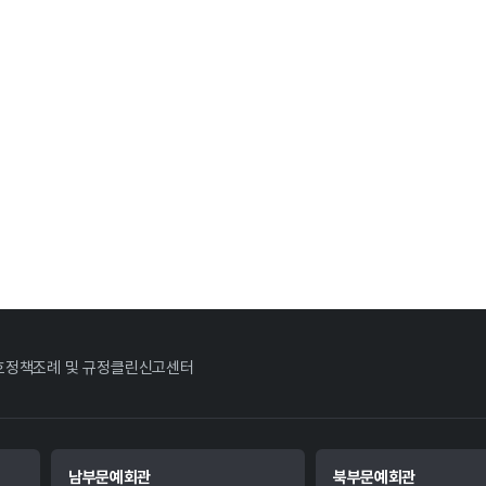
호정책
조례 및 규정
클린신고센터
남부문예회관
북부문예회관