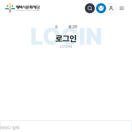
LOGIN
홈
로그인
로그인
LOGIN
아이디