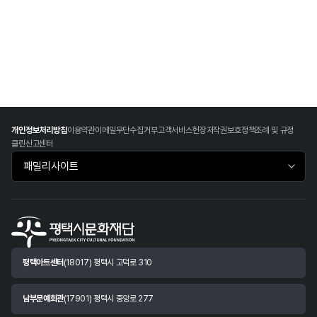
개인정보처리방침
이용약관
이메일무단수집거부
고객서비스헌장
저작권보호정책
조례 및 규정
클린신고센터
패밀리사이트 바로가기
평택아트센터
(18017) 평택시 고덕로 310
남부문예회관
(17901) 평택시 중앙로 277