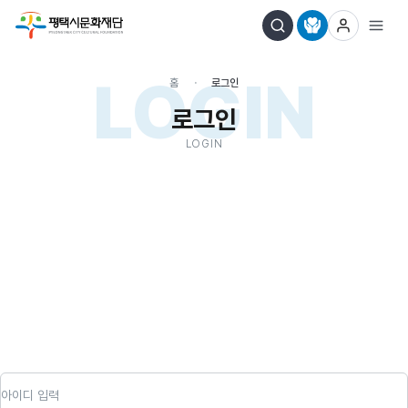
LOGIN
홈
로그인
로그인
LOGIN
아이디