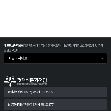
개인정보처리방침
이용약관
이메일무단수집거부
고객서비스헌장
저작권보호정책
조례 및 규정
클린신고센터
패밀리사이트 바로가기
평택아트센터
(18017) 평택시 고덕로 310
남부문예회관
(17901) 평택시 중앙로 277